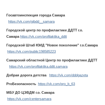
Госавтоинспекция города Самара
https://vk.com/gibdd__samara
Городской центр по профилактике ДДТТ г.о.
Самара
https://vk.com/profilaktika_ddtt
Городской Штаб ЮИД "Новое поколение" г.о.Самара
https://vk.com/public198585223
Самарский областной Центр по профилактике ДДТТ
https://vk.com/profilaktika.ddtt.samara
Добрая дорога детства
https://vk.com/dddgazeta
ProБезопасность
https://vk.com/pro_b_63
МБУ ДО ЦЭВДМ г.о. Самара
https://vk.com/centersamara