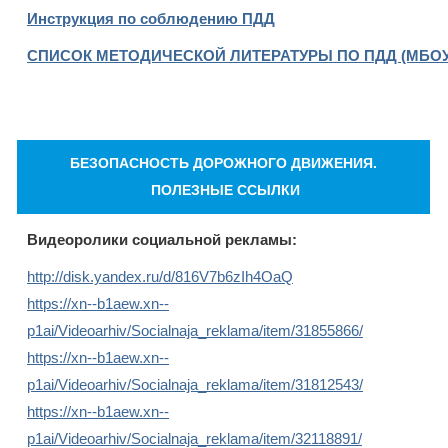
Инструкция по соблюдению ПДД
СПИСОК
МЕТОДИЧЕСКОЙ
ЛИТЕРАТУРЫ
ПО
ПДД
(МБО
БЕЗОПАСНОСТЬ ДОРОЖНОГО ДВИЖЕНИЯ.
ПОЛЕЗНЫЕ ССЫЛКИ
Видеоролики социальной рекламы:
http://disk.yandex.ru/d/816V7b6zIh4OaQ
https://xn--b1aew.xn--
p1ai/Videoarhiv/Socialnaja_reklama/item/31855866/
https://xn--b1aew.xn--
p1ai/Videoarhiv/Socialnaja_reklama/item/31812543/
https://xn--b1aew.xn--
p1ai/Videoarhiv/Socialnaja_reklama/item/32118891/