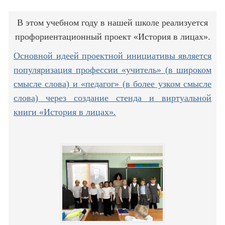
В этом учебном году в нашей школе реализуется
профориентационный проект «История в лицах».
Основной идеей проектной инициативы является
популяризация профессии «учитель» (в широком
смысле слова) и «педагог» (в более узком смысле
слова) через создание стенда и виртуальной
книги «История в лицах».