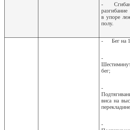
-
Сгиба
разгибание
в упоре ле
полу.
-
Бег на 
-
Шестимину
бег;
-
Подтягиван
виса на вы
перекладине
-