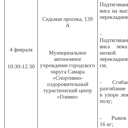
Подтягиван
виса на вы
перекладине
Седьмая просека, 139
А
-
Подтягиван
виса леж
4 февраля
Муниципальное
низкой
автономное
перекладин
учреждение городского
см;
10:30-12.30
округа Самара
«Спортивно-
-
Сгиба
оздоровительный
разгибание
туристический центр
в упоре ле
«Олимп»
полу;
-
Рывок 
16 кг;