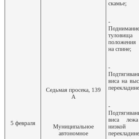
скамье;
-
Поднимани
туловищ
положения 
на спине;
-
Подтягиван
виса на вы
перекладине
Седьмая просека, 139
А
-
Подтягиван
виса леж
5 февраля
Муниципальное
низкой
автономное
перекладин