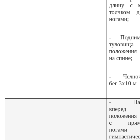
длину с м
толчком д
ногами;
-
Подним
туловищ
положения 
на спине;
-
Челно
бег 3x10 м.
-
На
вперед
положения 
с прям
ногами
гимнастиче