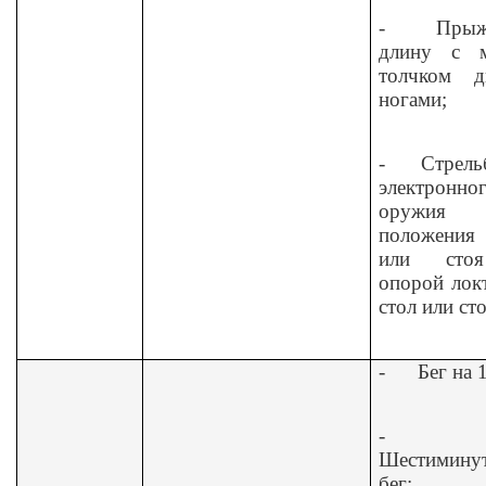
-
Прыж
длину с м
толчком д
ногами;
-
Стрель
электронно
оружия
положения 
или сто
опорой лок
стол или ст
-
Бег на 
-
Шестимину
бег;