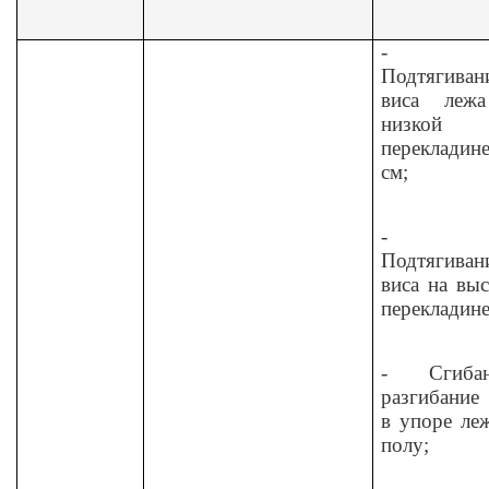
-
Подтягиван
виса леж
низкой
перекладин
см;
-
Подтягиван
виса на вы
перекладине
-
Сгиба
разгибание
в упоре ле
полу;