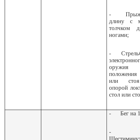
-
Прыж
длину с м
толчком д
ногами;
-
Стрель
электронно
оружия
положения 
или сто
опорой лок
стол или ст
-
Бег на 
-
Шестимину