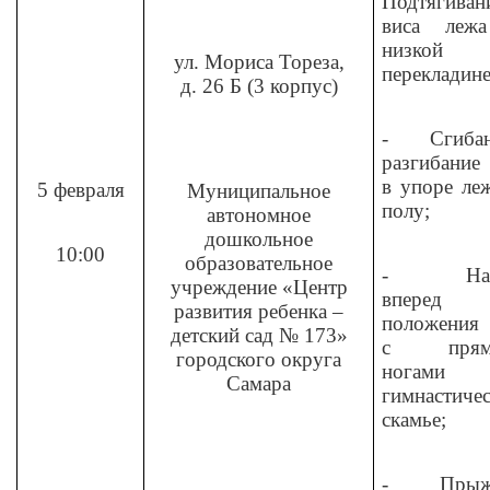
Подтягиван
виса леж
низкой
ул. Мориса Тореза,
перекладине
д. 26 Б (3 корпус)
-
Сгиба
разгибание
в упоре ле
5 февраля
Муниципальное
полу;
автономное
дошкольное
10:00
образовательное
-
На
учреждение «Центр
вперед
развития ребенка –
положения 
детский сад № 173»
с прям
городского округа
ногами
Самара
гимнастиче
скамье;
-
Прыж