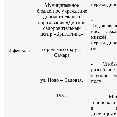
перекладине
Муниципальное
бюджетное учреждение
дополнительного
-
образования «Детский
Подтягиван
оздоровительный
виса лёж
центр «Бригантина»
низкой
перекладин
см;
городского округа
2 февраля
Самара
-
Сгиба
разгибание
в упоре лё
ул. Ново – Садовая,
полу;
198 а
-
Мет
теннисного
в цел
дистанция 6