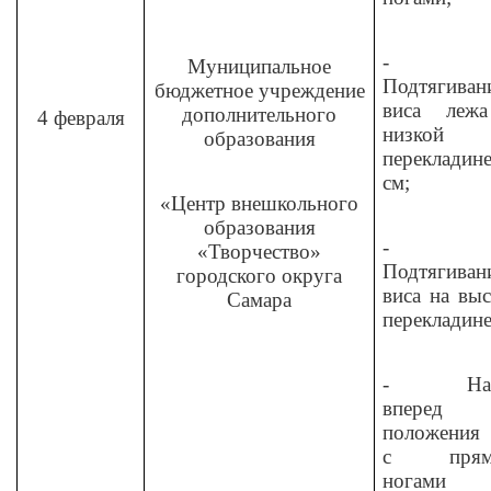
-
Муниципальное
Подтягиван
бюджетное учреждение
виса леж
дополнительного
4 февраля
низкой
образования
перекладин
см;
«Центр внешкольного
образования
-
«Творчество»
Подтягиван
городского округа
виса на вы
Самара
перекладине
-
На
вперед
положения 
с прям
ногами