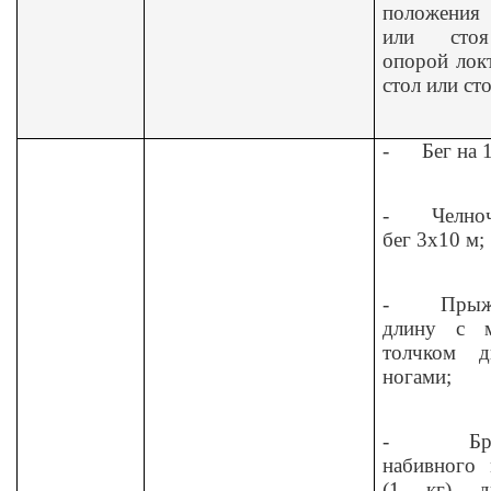
положения 
или сто
опорой лок
стол или ст
-
Бег на 
-
Челно
бег 3x10 м;
-
Прыж
длину с м
толчком д
ногами;
-
Бр
набивного 
(1 кг) д