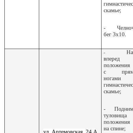
гимнастиче
скамье;
-
Челно
бег 3х10.
На
-
вперед
положения 
с прям
ногами
гимнастиче
скамье;
-
Подним
туловищ
положения 
на спине;
ул. Артемовская, 24 А