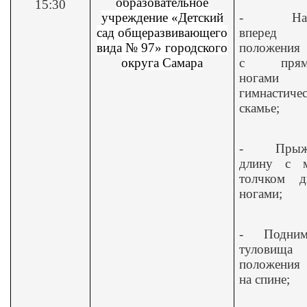
образовательное
15:30
учреждение «Детский
-
На
сад общеразвивающего
вперед
вида № 97» городского
положения 
округа Самара
с прям
ногами
гимнастиче
скамье;
-
Прыж
длину с м
толчком д
ногами;
-
Подним
туловищ
положения 
на спине;