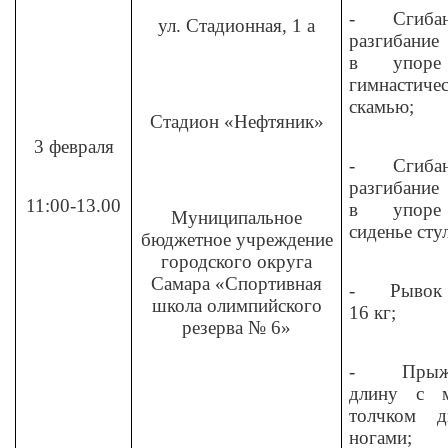
-
Сгиба
ул. Стадионная, 1 а
разгибание
в упор
гимнастиче
скамью;
Стадион «Нефтяник»
3 февраля
-
Сгиба
разгибание
11:00-13.00
в упор
Муниципальное
сиденье стул
бюджетное учреждение
городского округа
Самара «Спортивная
-
Рывок 
школа олимпийского
16 кг;
резерва № 6»
-
Прыж
длину с м
толчком д
ногами;