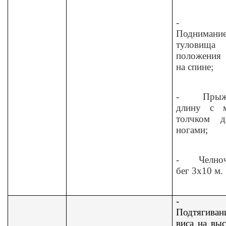
-
Поднимани
туловищ
положения 
на спине;
-
Прыж
длину с м
толчком д
ногами;
-
Челно
бег 3х10 м.
-
Подтягиван
виса на вы