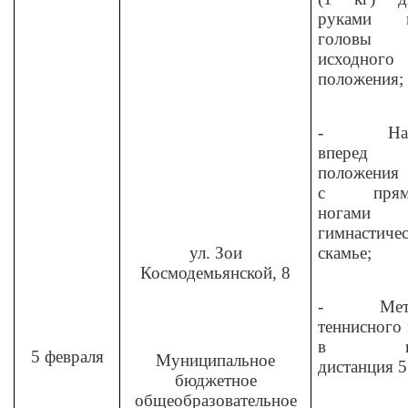
руками и
головы
исходного
положения;
-
На
вперед
положения 
с прям
ногами
гимнастиче
ул. Зои
скамье;
Космодемьянской, 8
-
Мет
теннисного
в цел
5 февраля
Муниципальное
дистанция 5
бюджетное
общеобразовательное