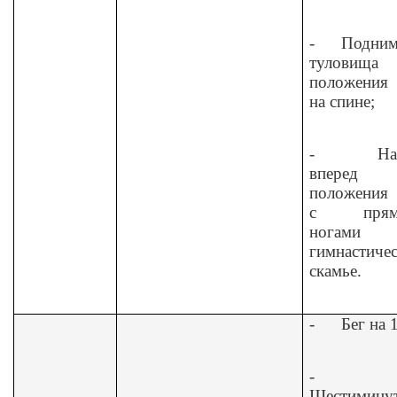
-
Подним
туловищ
положения 
на спине;
-
На
вперед
положения 
с прям
ногами
гимнастиче
скамье.
-
Бег на 
-
Шестимину