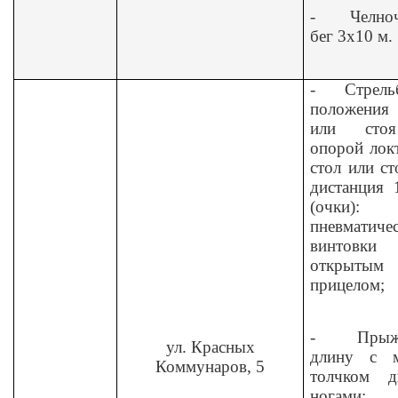
-
Челно
бег 3x10 м.
-
Стрель
положения 
или сто
опорой лок
стол или ст
дистанция 
(очки):
пневматиче
винтовк
открытым
прицелом;
-
Прыж
ул. Красных
длину с м
Коммунаров, 5
толчком д
ногами;