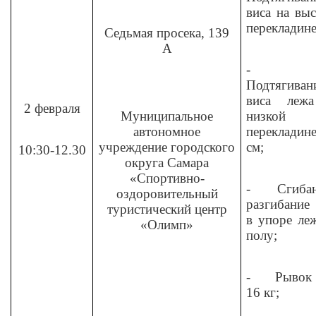
виса на вы
перекладине
Седьмая просека, 139
А
-
Подтягиван
виса леж
2 февраля
Муниципальное
низкой
автономное
перекладин
учреждение городского
см;
10:30-12.30
округа Самара
«Спортивно-
-
Сгиба
оздоровительный
разгибание
туристический центр
в упоре ле
«Олимп»
полу;
-
Рывок 
16 кг;