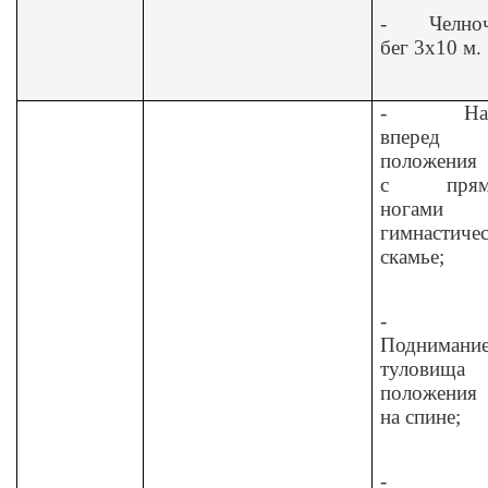
-
Челно
бег 3x10 м.
-
На
вперед
положения 
с прям
ногами
гимнастиче
скамье;
-
Поднимани
туловищ
положения 
на спине;
-