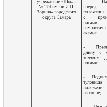
учреждение «Школа
-
На
№ 174 имени И.П.
вперед
Зорина» городского
положения 
округа Самара
с прям
ногами
гимнастиче
скамье;
-
Прыж
длину с м
толчком д
ногами;
-
Подним
туловищ
положения 
на спине;
-
Челно