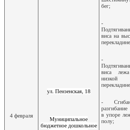
бег;
-
Подтягиван
виса на вы
перекладине
-
Подтягиван
виса леж
низкой
перекладине
ул. Пензенская, 18
-
Сгиба
разгибание
в упоре ле
4 февраля
Муниципальное
полу;
бюджетное дошкольное