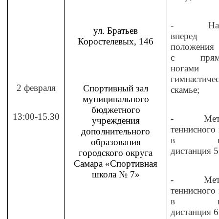
-
На
ул. Братьев
вперед
Коростелевых, 146
положения 
с прям
ногами
гимнастиче
2 февраля
Спортивный зал
скамье;
муниципального
бюджетного
13:00-15.30
-
Мет
учреждения
теннисного
дополнительного
в цел
образования
дистанция 5
городского округа
Самара «Спортивная
школа № 7»
-
Мет
теннисного
в цел
дистанция 6