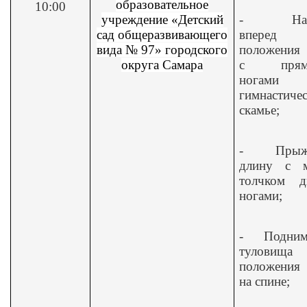
образовательное
10:00
учреждение «Детский
-
На
сад общеразвивающего
вперед
вида № 97» городского
положения 
округа Самара
с прям
ногами
гимнастиче
скамье;
-
Прыж
длину с м
толчком д
ногами;
-
Подним
туловищ
положения 
на спине;