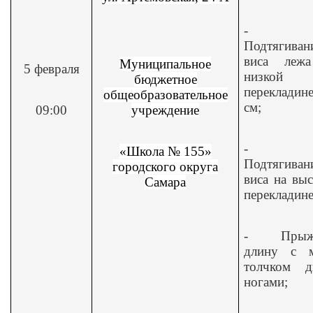
-
Подтягиван
виса леж
Муниципальное
5 февраля
низкой
бюджетное
перекладин
общеобразовательное
см;
09:00
учреждение
-
«Школа № 155»
Подтягиван
городского округа
виса на вы
Самара
перекладине
-
Прыж
длину с м
толчком д
ногами;