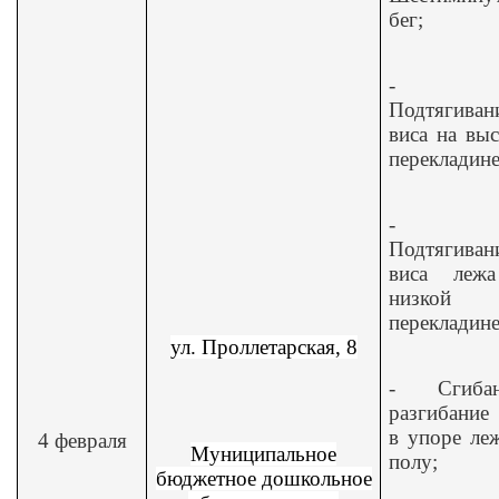
бег;
-
Подтягиван
виса на вы
перекладине
-
Подтягиван
виса леж
низкой
перекладине
ул. Проллетарская, 8
-
Сгиба
разгибание
в упоре ле
4 февраля
Муниципальное
полу;
бюджетное дошкольное