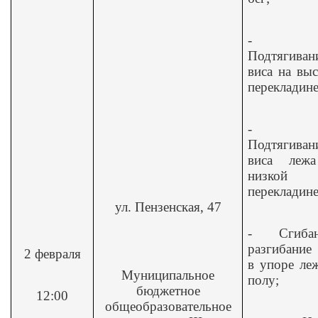
-
Подтягиван
виса на вы
перекладине
-
Подтягиван
виса леж
низкой
перекладине
ул. Пензенская, 47
-
Сгиба
разгибание
2 февраля
в упоре ле
Муниципальное
полу;
бюджетное
12:00
общеобразовательное