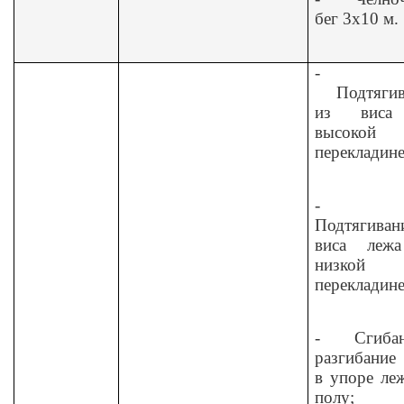
бег 3x10 м.
-
Подтяги
из виса
высокой
перекладине
-
Подтягиван
виса леж
низкой
перекладине
-
Сгиба
разгибание
в упоре ле
полу;