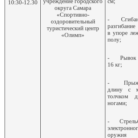
учреждение городского
см;
10:30-12.30
округа Самара
«Спортивно-
-
Сгиба
оздоровительный
разгибание
туристический центр
в упоре ле
«Олимп»
полу;
-
Рывок 
16 кг;
-
Прыж
длину с м
толчком д
ногами;
-
Стрель
электронно
оружия