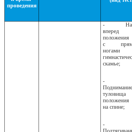
проведения
-
На
вперед
положения 
с прям
ногами
гимнастиче
скамье;
-
Поднимани
туловищ
положения 
на спине;
-
Подтягиван