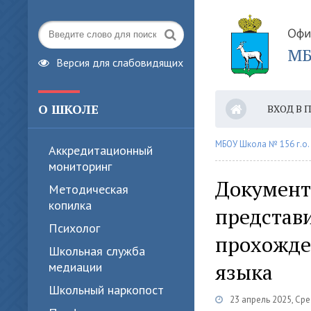
Версия для слабовидящих
О ШКОЛЕ
ВХОД В 
ПРИЕМ В
МБОУ Школа № 156 г.о.
Аккредитационный
мониторинг
Документ
Методическая
копилка
представ
Психолог
прохожде
Школьная служба
языка
медиации
Школьный наркопост
23 апрель 2025, Ср