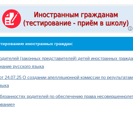
стированию иностранных граждан:
одителей (законных представителей) детей иностранных гражд
нание русского языка
от 24.07.25 О создании апелляционной комиссии по результатам
языка
бязанностях родителей по обеспечению права несовершенноле
ование»