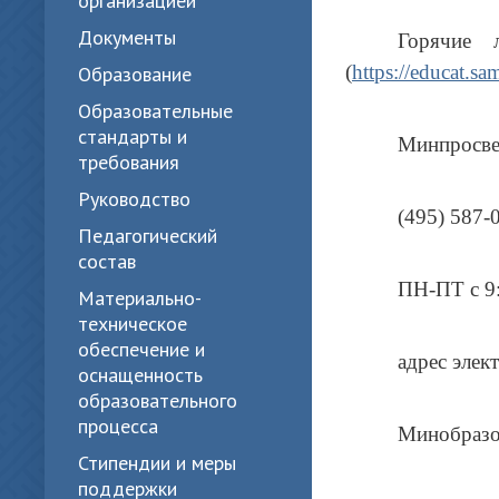
организацией
Документы
Горячие 
(
https://educat.sa
Образование
Образовательные
стандарты и
Минпросве
требования
Руководство
(495) 587-
Педагогический
состав
ПН-ПТ с 9:
Материально-
техническое
обеспечение и
адрес элек
оснащенность
образовательного
процесса
Минобразо
Стипендии и меры
поддержки