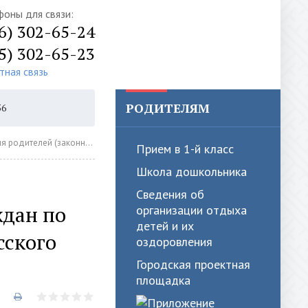
фоны для связи:
6) 302-65-24
5) 302-65-23
тная связь
РОДИТЕЛЯМ
56
АВТОРИЗАЦИЯ
й иностранных граждан по прохождению тестирования на знание русского языка
Прием в 1-й класс
Школа дошкольника
Сведения об
ждан по
организации отдыха
детей и их
сского
оздоровления
Городская проектная
площадка