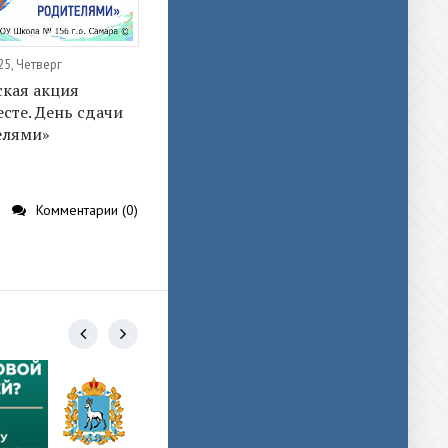
5, Четверг
ская акция
сте. День сдачи
елями»
Комментарии (0)