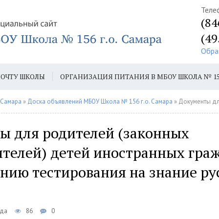
Теле
(84
(49
Обра
ПОЧТУ ШКОЛЫ
ОРГАНИЗАЦИЯ ПИТАНИЯ В МБОУ ШКОЛА № 1
 1-Й КЛАСС
 Самара
»
Доска объявлений МБОУ Школа № 156 г.о. Самара
» Документы для родителей (законных представителей) дете
ы для родителей (законных
ителей) детей иностранных гра
нию тестирования на знание ру
еда
86
0