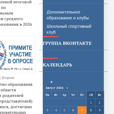
венной итоговой
 по
Дополнительное
ельным
образование и клубы
м среднего
азования в 2026
Школьный спортивный
клуб
ГРУППА ВКОНТАКТЕ
КАЛЕНДАРЬ
, Вторник
«
тво образования
Август 2026 »
 области
т родителей
Пн
Вт
Ср
Чт
Пт
Сб
Вс
представителей)
1
2
ихся, достигших
3
4
5
6
7
8
9
разовательных