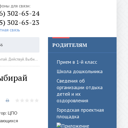
фоны для связи:
6) 302-65-24
5) 302-65-23
тная связь
РОДИТЕЛЯМ
56
АВТОРИЗАЦИЯ
ай профессию и строй свою карьеру»
Прием в 1-й класс
Школа дошкольника
Выбирай
Сведения об
организации отдыха
детей и их
оздоровления
Городская проектная
атор: ЦПО
площадка
учающихся