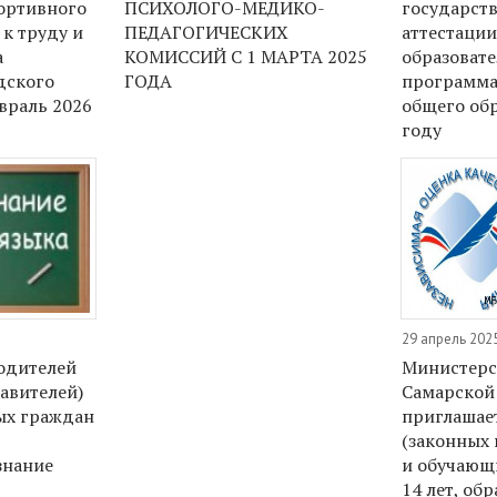
ортивного
ПСИХОЛОГО-МЕДИКО-
государст
 к труду и
ПЕДАГОГИЧЕСКИХ
аттестации
а
КОМИССИЙ С 1 МАРТА 2025
образоват
дского
ГОДА
программа
враль 2026
общего обр
году
29 апрель 2025
одителей
Министерс
авителей)
Самарской
ых граждан
приглашае
(законных 
знание
и обучающ
14 лет, об