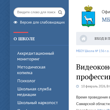
Версия для слабовидящих
О ШКОЛЕ
ВХОД В 
ПРИЕМ В
МБОУ Школа № 156 г.о.
Аккредитационный
мониторинг
Видеокон
Методическая
копилка
профессию
Психолог
10 февраль 2026, В
Школьная служба
медиации
Время проведения
Школьный наркопост
Самарской области