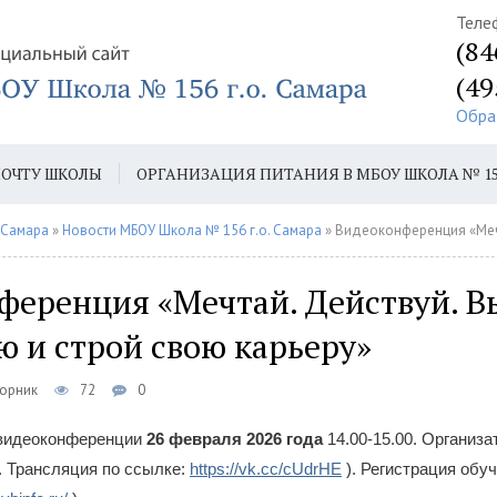
Теле
(84
(49
Обра
ПОЧТУ ШКОЛЫ
ОРГАНИЗАЦИЯ ПИТАНИЯ В МБОУ ШКОЛА № 1
 1-Й КЛАСС
 Самара
»
Новости МБОУ Школа № 156 г.о. Самара
» Видеоконференция «Мечтай. Действуй. Выбир
ференция «Мечтай. Действуй. 
 и строй свою карьеру»
торник
72
0
 видеоконференции
26 февраля 2026 года
14.00-15.00. Организ
. Трансляция по ссылке:
https://vk.cc/cUdrHE
). Регистрация об