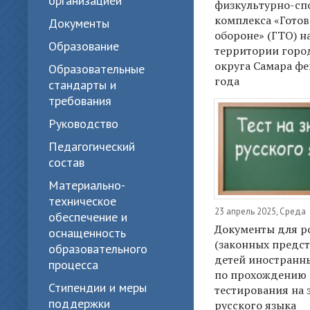
организацией
физкультурно-сп
комплекса «Готов
Документы
обороне» (ГТО) н
Образование
территории горо
округа Самара фе
Образовательные
года
стандарты и
требования
Руководство
Педагогический
состав
Материально-
техническое
23 апрель 2025, Среда
обеспечение и
Документы для р
оснащенность
(законных предст
образовательного
детей иностранн
процесса
по прохождению
Стипендии и меры
тестирования на 
поддержки
русского языка